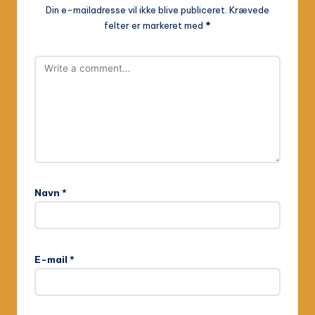
Din e-mailadresse vil ikke blive publiceret.
Krævede
felter er markeret med
*
Navn
*
E-mail
*