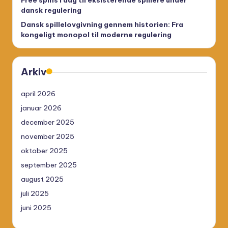
dansk regulering
Dansk spillelovgivning gennem historien: Fra
kongeligt monopol til moderne regulering
Arkiv
april 2026
januar 2026
december 2025
november 2025
oktober 2025
september 2025
august 2025
juli 2025
juni 2025