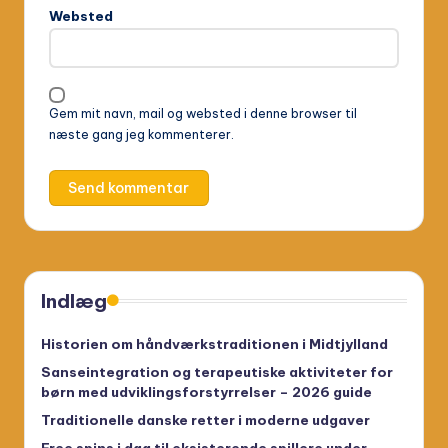
Websted
Gem mit navn, mail og websted i denne browser til
næste gang jeg kommenterer.
Indlæg
Historien om håndværkstraditionen i Midtjylland
Sanseintegration og terapeutiske aktiviteter for
børn med udviklingsforstyrrelser – 2026 guide
Traditionelle danske retter i moderne udgaver
Free spins i dag til eksisterende spillere under