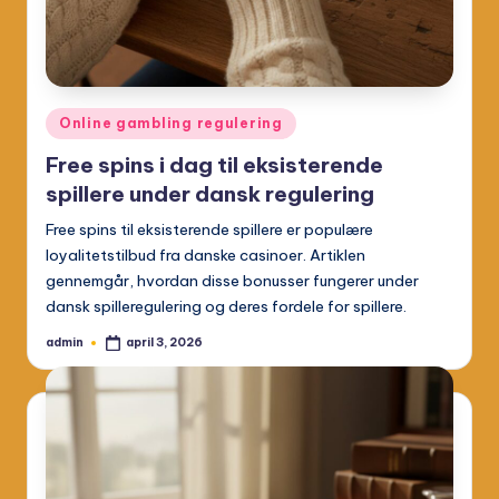
Posted
Online gambling regulering
in
Free spins i dag til eksisterende
spillere under dansk regulering
Free spins til eksisterende spillere er populære
loyalitetstilbud fra danske casinoer. Artiklen
gennemgår, hvordan disse bonusser fungerer under
dansk spilleregulering og deres fordele for spillere.
admin
april 3, 2026
Posted
by