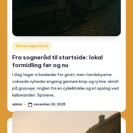
Posted
Uncategorized
in
Fra sogneråd til startside: lokal
formidling før og nu
I dag tager vi beskeder for givet, men i landsbyerne
voksede nyheder engang gennem krop og rytme: skridt
på grusveje, ringlen fra en cykelklokke og et opslag ved
købmanden. Sporene…
admin
november 20, 2025
Posted
by