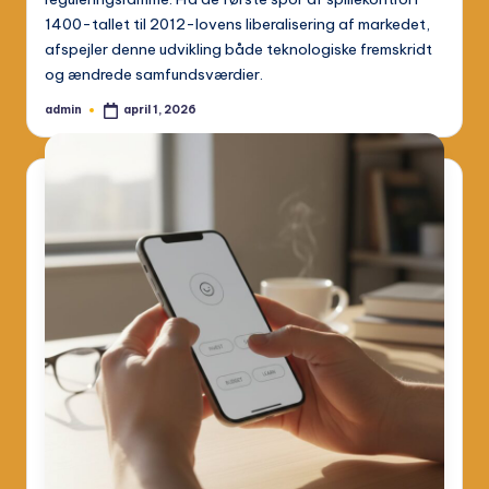
1400-tallet til 2012-lovens liberalisering af markedet,
afspejler denne udvikling både teknologiske fremskridt
og ændrede samfundsværdier.
admin
april 1, 2026
Posted
by