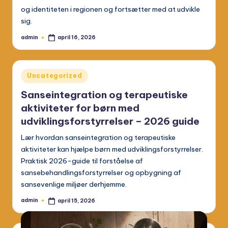
og identiteten i regionen og fortsætter med at udvikle
sig.
admin
april 16, 2026
Posted
by
Posted
Uncategorized
in
Sanseintegration og terapeutiske
aktiviteter for børn med
udviklingsforstyrrelser – 2026 guide
Lær hvordan sanseintegration og terapeutiske
aktiviteter kan hjælpe børn med udviklingsforstyrrelser.
Praktisk 2026-guide til forståelse af
sansebehandlingsforstyrrelser og opbygning af
sansevenlige miljøer derhjemme.
admin
april 15, 2026
Posted
by