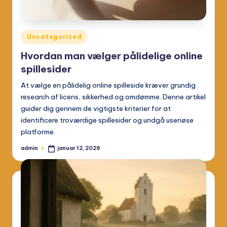
Posted
Uncategorized
in
Hvordan man vælger pålidelige online
spillesider
At vælge en pålidelig online spilleside kræver grundig
research af licens, sikkerhed og omdømme. Denne artikel
guider dig gennem de vigtigste kriterier for at
identificere troværdige spillesider og undgå useriøse
platforme.
admin
januar 12, 2026
Posted
by