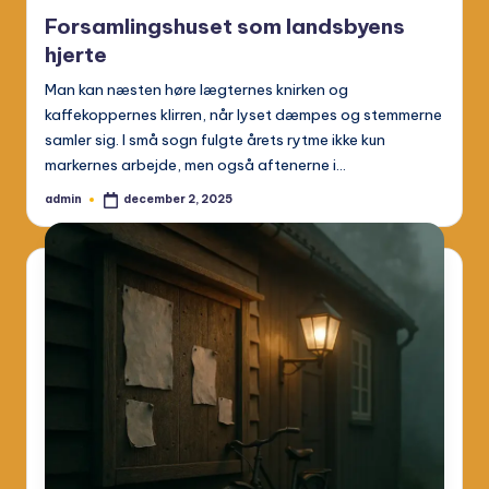
in
Forsamlingshuset som landsbyens
hjerte
Man kan næsten høre lægternes knirken og
kaffekoppernes klirren, når lyset dæmpes og stemmerne
samler sig. I små sogn fulgte årets rytme ikke kun
markernes arbejde, men også aftenerne i…
admin
december 2, 2025
Posted
by