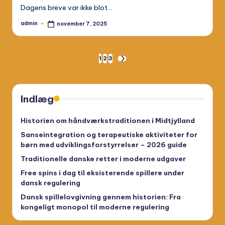
Dagens breve var ikke blot…
admin
november 7, 2025
Posted
by
Indlægsinddeling
1
2
3
NEXT
PAGE
Indlæg
Historien om håndværkstraditionen i Midtjylland
Sanseintegration og terapeutiske aktiviteter for
børn med udviklingsforstyrrelser – 2026 guide
Traditionelle danske retter i moderne udgaver
Free spins i dag til eksisterende spillere under
dansk regulering
Dansk spillelovgivning gennem historien: Fra
kongeligt monopol til moderne regulering