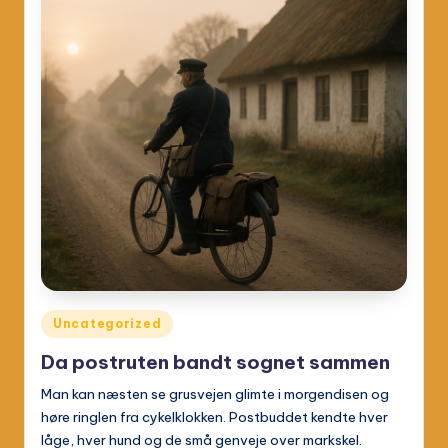
Posted
Uncategorized
in
Da postruten bandt sognet sammen
Man kan næsten se grusvejen glimte i morgendisen og
høre ringlen fra cykelklokken. Postbuddet kendte hver
låge, hver hund og de små genveje over markskel.