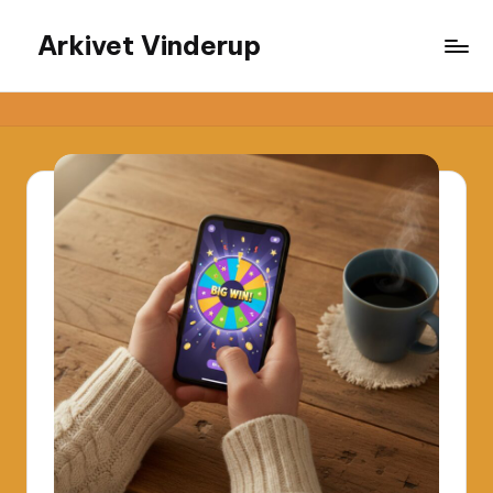
Arkivet Vinderup
Skip
to
content