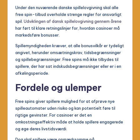
Under den nuværende danske spillelovgivning skal alle
free spin-tilbud overholde strenge regler for ansvarligt
spil.
Udviklingen af dansk spillelovgivning gennem årene
har ført til klare retningslinjer for, hvordan casinoer må
markedsføre bonusser.
Spillemyndigheden kræver, at alle bonusvilkår er tydeligt
angivet, herunder omsætningskrav, tidsbegrænsninger
og spillebegrænsninger. Free spins må ikke tilbydes til
spillere, der har sat indskudsbegrænsninger eller er i en
afkølingsperiode.
Fordele og ulemper
Free spins giver spillere mulighed for at afprøve nye
spilleautomater uden risiko og kan potentielt føre til
rigtige gevinster. For casinoer er det en
omkostningseffektiv måde at holde spillere engagerede
og øge deres livstidsværdi.
Dog skal spillere være opmærksomme på