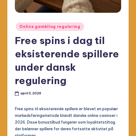
Posted
Online gambling regulering
in
Free spins i dag til
eksisterende spillere
under dansk
regulering
april 3, 2026
Free spins til eksisterende spillere er blevet en populær
markedsføringsmetode blandt danske online casinoer i
2026. Disse bonustilbud fungerer som loyalitetstiltag,
der belønner spillere for deres fortsatte aktivitet på
platformen.