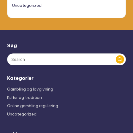
Uncategorized
Søg
Kategorier
Gambling og lovgivning
Kultur og tradition
Online gambling regulering
Uncategorized