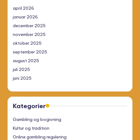
april 2026
januar 2026
december 2025
november 2025
oktober 2025
september 2025
august 2025
juli 2025
juni 2025
Kategorier
Gambling og lovgivning
Kultur og tradition
Online gambling regulering